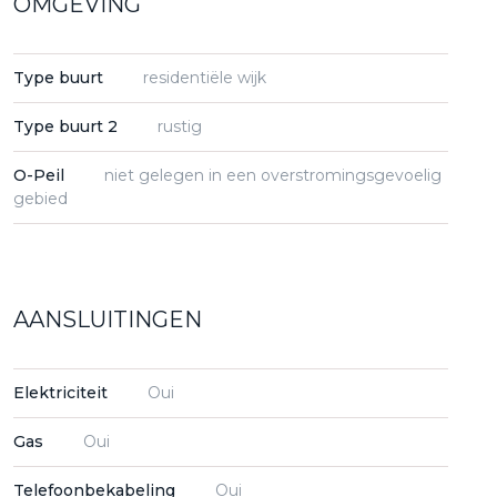
OMGEVING
Type buurt
residentiële wijk
Type buurt 2
rustig
O-Peil
niet gelegen in een overstromingsgevoelig
gebied
AANSLUITINGEN
Elektriciteit
Oui
Gas
Oui
Telefoonbekabeling
Oui