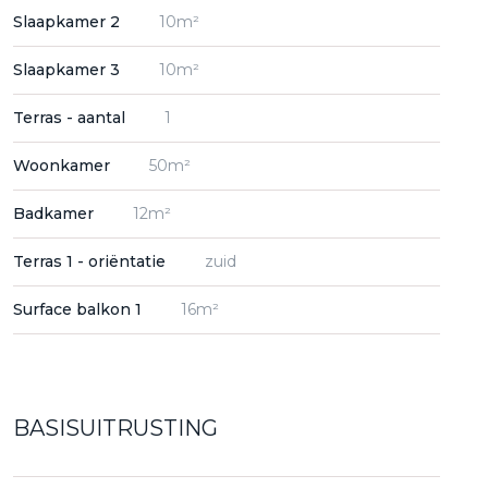
Slaapkamer 2
10m²
Slaapkamer 3
10m²
Terras - aantal
1
Woonkamer
50m²
Badkamer
12m²
Terras 1 - oriëntatie
zuid
Surface balkon 1
16m²
BASISUITRUSTING