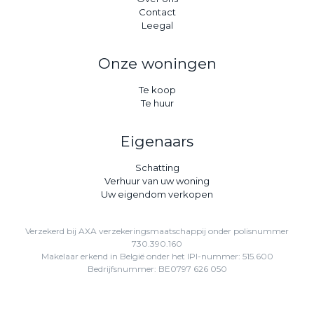
Contact
Leegal
Onze woningen
Te koop
Te huur
Eigenaars
Schatting
Verhuur van uw woning
Uw eigendom verkopen
Verzekerd bij AXA verzekeringsmaatschappij onder polisnummer
730.390.160
Makelaar erkend in België onder het IPI-nummer: 515.600
Bedrijfsnummer: BE0797 626 050