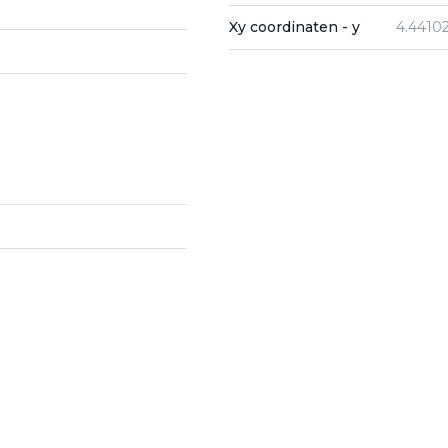
Xy coordinaten - y
4.4410