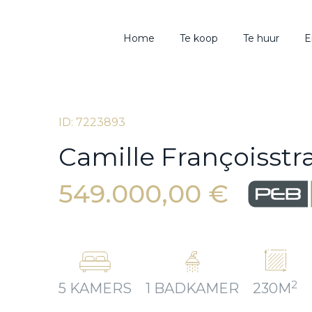
Home
Te koop
Te huur
E
ID: 7223893
Camille Françoisstr
549.000,00 €
2
5 KAMERS
1 BADKAMER
230M