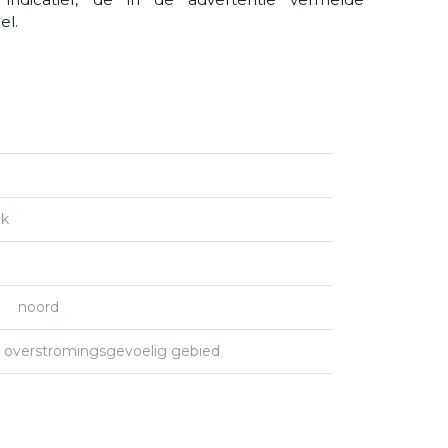
el.
jk
noord
n overstromingsgevoelig gebied