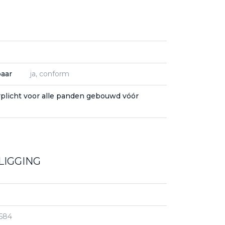
baar
ja, conform
rplicht voor alle panden gebouwd vóór
LIGGING
584