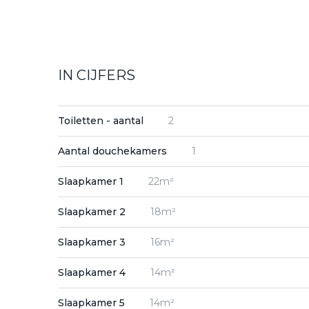
IN CIJFERS
Toiletten - aantal
2
Aantal douchekamers
1
Slaapkamer 1
22m²
Slaapkamer 2
18m²
Slaapkamer 3
16m²
Slaapkamer 4
14m²
Slaapkamer 5
14m²