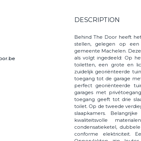
DESCRIPTION
Behind The Door heeft he
stellen, gelegen op een
gemeente Machelen. Deze w
als volgt ingedeeld: Op he
oor.be
toiletten, een grote en l
zuidelijk georiënteerde tui
toegang tot de garage met
perfect georiënteerde tu
garages met privétoegang
toegang geeft tot drie 
toilet. Op de tweede verdie
slaapkamers. Belangrijk
kwaliteitsvolle materi
condensatieketel, dubbele
conforme elektriciteit.
Oppervlakten zijn louter