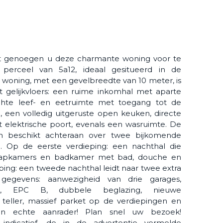
t genoegen u deze charmante woning voor te
 perceel van 5a12, ideaal gesitueerd in de
oning, met een gevelbreedte van 10 meter, is
t gelijkvloers: een ruime inkomhal met aparte
ichte leef- en eetruimte met toegang tot de
n, een volledig uitgeruste open keuken, directe
 elektrische poort, evenals een wasruimte. De
in beschikt achteraan over twee bijkomende
. Op de eerste verdieping: een nachthal die
slaapkamers en badkamer met bad, douche en
ping: een tweede nachthal leidt naar twee extra
e gegevens: aanwezigheid van drie garages,
alen, EPC B, dubbele beglazing, nieuwe
 teller, massief parket op de verdiepingen en
 Een echte aanrader! Plan snel uw bezoek!
 indicatief, de in de advertentie vermelde