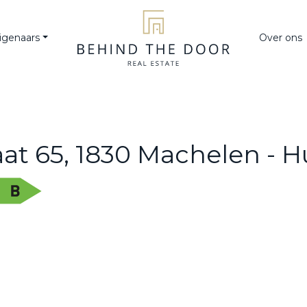
igenaars
Over ons
aat 65, 1830 Machelen - H