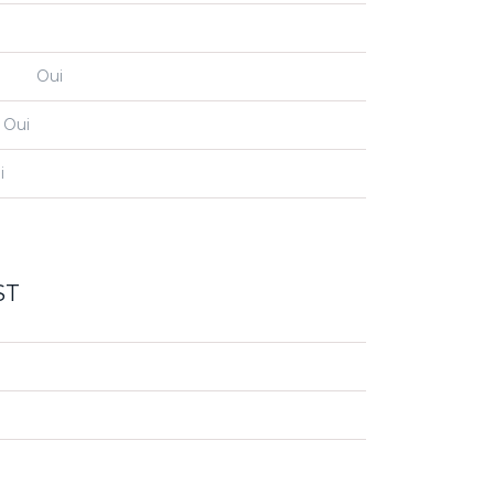
t
Oui
Oui
i
ST