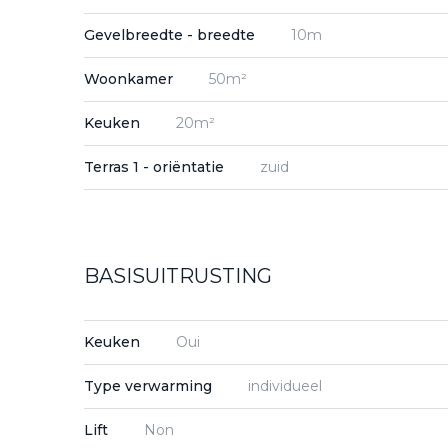
Gevelbreedte - breedte
10m
Woonkamer
50m²
Keuken
20m²
Terras 1 - oriëntatie
zuid
BASISUITRUSTING
Keuken
Oui
Type verwarming
individueel
Lift
Non