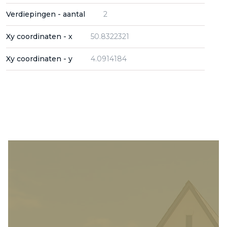
Verdiepingen - aantal
2
Xy coordinaten - x
50.8322321
Xy coordinaten - y
4.0914184