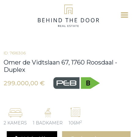
ID: 7616306
Omer de Vidtslaan 67, 1760 Roosdaal -
Duplex
299.000,00 €
2
2 KAMERS
1 BADKAMER
106M