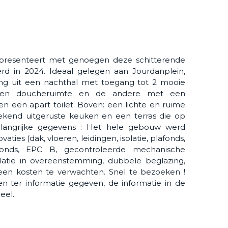
presenteert met genoegen deze schitterende
erd in 2024. Ideaal gelegen aan Jourdanplein,
ing uit een nachthal met toegang tot 2 mooie
een doucheruimte en de andere met een
 een apart toilet. Boven: een lichte en ruime
kend uitgeruste keuken en een terras die op
elangrijke gegevens : Het hele gebouw werd
ties (dak, vloeren, leidingen, isolatie, plafonds,
lafonds, EPC B, gecontroleerde mechanische
tallatie in overeenstemming, dubbele beglazing,
en kosten te verwachten. Snel te bezoeken !
n ter informatie gegeven, de informatie in de
eel.