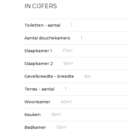
IN CIJFERS
Toiletten - aantal
1
Aantal douchekamers
1
Slaapkamer 1
17m²
Slaapkamer 2
15m²
Gevelbreedte - breedte
5m
Terras - aantal
1
Woonkamer
40m²
Keuken
15m²
Badkamer
10m²