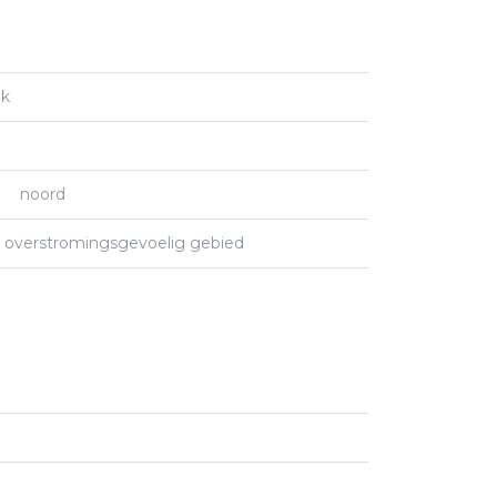
jk
noord
n overstromingsgevoelig gebied