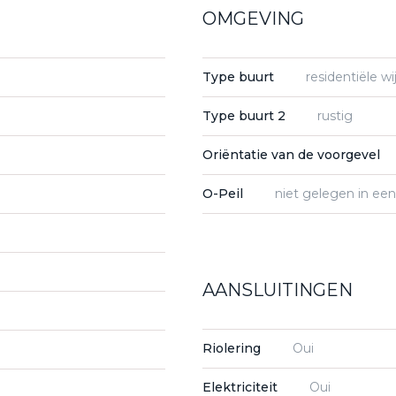
OMGEVING
Type buurt
residentiële wi
Type buurt 2
rustig
Oriëntatie van de voorgevel
O-Peil
niet gelegen in ee
AANSLUITINGEN
Riolering
Oui
Elektriciteit
Oui