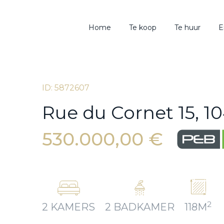
Home
Te koop
Te huur
E
ID: 5872607
Rue du Cornet 15, 1
530.000,00 €
2
2 KAMERS
2 BADKAMER
118M