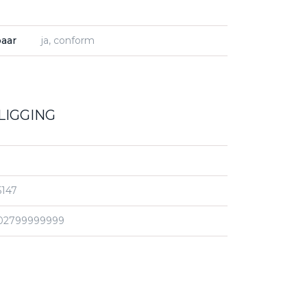
baar
ja, conform
LIGGING
5147
02799999999