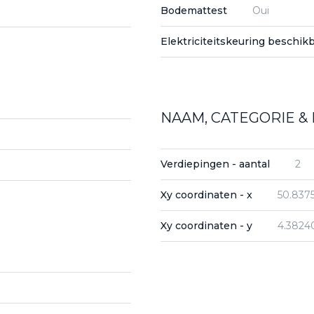
Bodemattest
Oui
Elektriciteitskeuring beschik
NAAM, CATEGORIE & 
Verdiepingen - aantal
2
Xy coordinaten - x
50.837
Xy coordinaten - y
4.3824