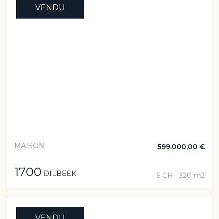
VENDU
MAISON
599.000,00 €
1700
DILBEEK
6 CH
320 m2
VENDU