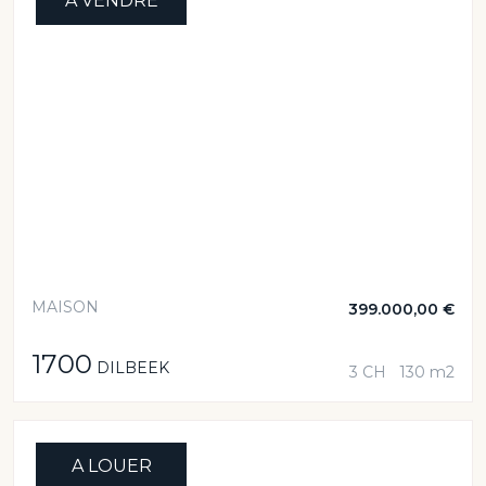
A VENDRE
MAISON
399.000,00 €
1700
DILBEEK
3 CH
130 m2
A LOUER