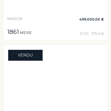
MAISON
499.000,00 €
1861
MEISE
3 CH
176 m2
VENDU