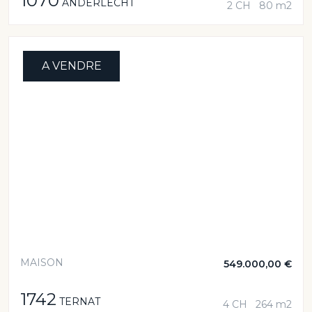
1070
ANDERLECHT
2 CH
80 m2
A VENDRE
MAISON
549.000,00 €
1742
TERNAT
4 CH
264 m2