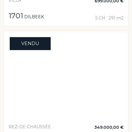
VILLA
699.000,00 €
1701
DILBEEK
5 CH
291 m2
VENDU
REZ-DE-CHAUSSÉE
349.000,00 €