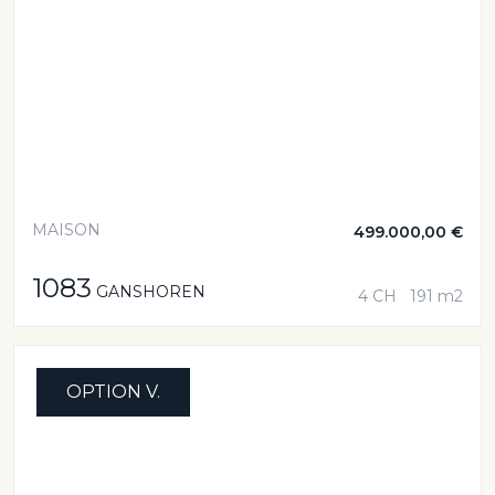
MAISON
499.000,00 €
1083
GANSHOREN
4 CH
191 m2
OPTION V.