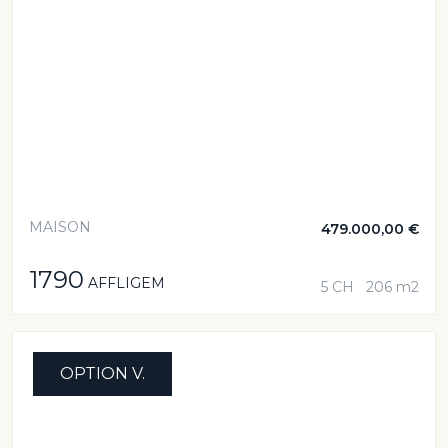
MAISON
479.000,00 €
1790
AFFLIGEM
5 CH
206 m2
OPTION V.