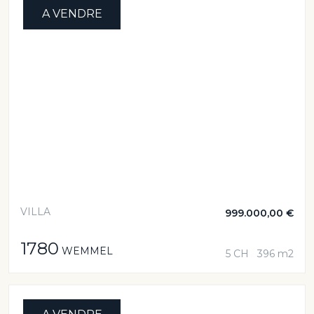
A VENDRE
VILLA
999.000,00 €
1780
WEMMEL
5 CH
396 m2