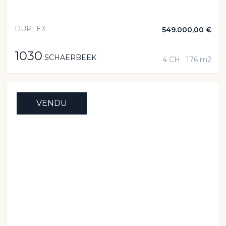
DUPLEX
549.000,00 €
1030
SCHAERBEEK
4 CH
176 m2
VENDU