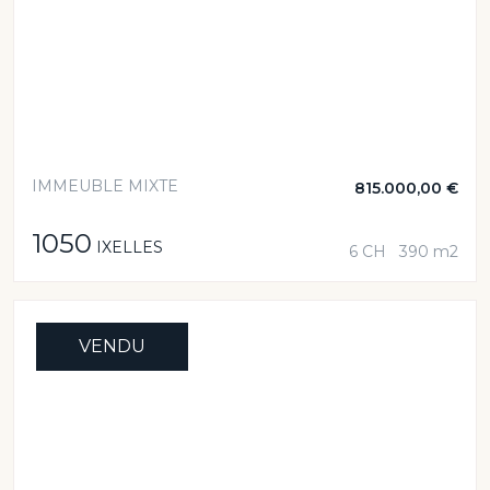
IMMEUBLE MIXTE
815.000,00 €
1050
IXELLES
6 CH
390 m2
VENDU