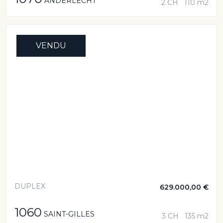
ANDERLECHT
2 CH
110 m2
VENDU
DUPLEX
629.000,00 €
1060
SAINT-GILLES
3 CH
135 m2